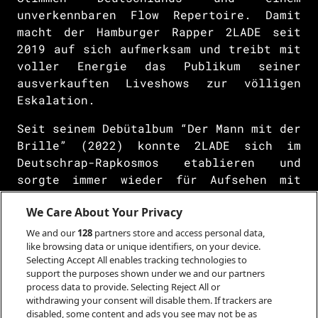
unverkennbaren Flow Repertoire. Damit
macht der Hamburger Rapper 2LADE seit
2019 auf sich aufmerksam und treibt mit
voller Energie das Publikum seiner
ausverkauften Liveshows zur völligen
Eskalation.
Seit seinem Debütalbum “Der Mann mit der
Brille” (2022) konnte 2LADE sich im
Deutschrap-Rapkosmos etablieren und
sorgte immer wieder für Aufsehen mit
Singles wie „Superman“, „Bloodrave“ oder
We Care About Your Privacy
wie zuletzt auch mit neuem smoothem
Sound wie „Ohrwurm“.
We and our
128
partners store and access personal data,
like browsing data or unique identifiers, on your device.
Generell dominiert eine düstere
Selecting Accept All enables tracking technologies to
support the purposes shown under we and our partners
Atmosphäre sowie rave-artige
process data to provide. Selecting Reject All or
Instrumentals, welche an die Marvel-
withdrawing your consent will disable them. If trackers are
Verfilmung "Blade" mit Wesley Snipes
disabled, some content and ads you see may not be as