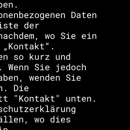
ben.
onenbezogenen Daten
iste der
nachdem, wo Sie ein
 „Kontakt“.
en so kurz und
. Wenn Sie jedoch
aben, wenden Sie
n. Die
tt "Kontakt" unten.
schutzerklärung
ällen, wo dies
in.