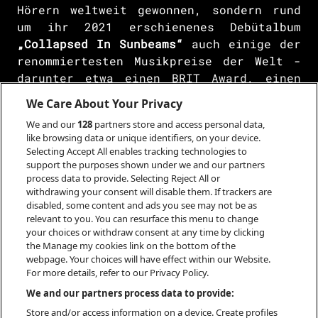
Hörern weltweit gewonnen, sondern rund
um ihr 2021 erschienenes Debütalbum
„Collapsed In Sunbeams“
auch einige der
renommiertesten Musikpreise der Welt -
darunter etwa einen BRIT Award, einen
BBC Award, den Mercury Prize sowie drei
We Care About Your Privacy
AIM Independent Music Awards. Das Album
We and our
128
partners store and access personal data,
kletterte in ihrer Heimat Großbritannien
like browsing data or unique identifiers, on your device.
bis auf Platz 3 der Charts und konnte in
Selecting Accept All enables tracking technologies to
vielen weiteren europäischen Ländern,
support the purposes shown under we and our partners
process data to provide. Selecting Reject All or
darunter auch in Deutschland, die Top 10
withdrawing your consent will disable them. If trackers are
knacken. Und dies alles mit einem
disabled, some content and ads you see may not be as
bedächtigen, in Momenten regelrecht
relevant to you. You can resurface this menu to change
zerbrechlichen Sound und höchst
your choices or withdraw consent at any time by clicking
the Manage my cookies link on the bottom of the
lyrischen Texten über mentale
webpage. Your choices will have effect within our Website.
Erkrankungen, Betrug und Verrat oder das
For more details, refer to our Privacy Policy.
(ihr gut bekannte) Gefühl, ein
We and our partners process data to provide:
Außenseiter zu sein. Für dieses Jahr
Store and/or access information on a device. Create profiles
kündigte sie nun die Veröffentlichung