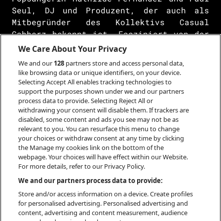
Seul, DJ und Produzent, der auch als
Mitbegründer des Kollektivs Casual
Gabberz bekannt ist. Fasziniert von der
Astrologie, findet die Gruppe ihre
We Care About Your Privacy
Inspiration ebenso in den Sternen wie im
We and our
128
partners store and access personal data,
Hardcore-Techno. Nach dem Erfolg ihrer
like browsing data or unique identifiers, on your device.
ersten EP und ihrer Single
Selecting Accept All enables tracking technologies to
support the purposes shown under we and our partners
„Influenceur", die mehr als 20 Millionen
process data to provide. Selecting Reject All or
Streams erreichte, ging die Band auf
withdrawing your consent will disable them. If trackers are
ihre erste Tournee: vier Shows Paris
disabled, some content and ads you see may not be as
waren innerhalb weniger Stunden
relevant to you. You can resurface this menu to change
your choices or withdraw consent at any time by clicking
ausverkauft, sie wurden in ganz Europa
the Manage my cookies link on the bottom of the
gebucht (MUTEK, We Love Green,
webpage. Your choices will have effect within our Website.
Eurockéennes, Nuits Sonores oder Dour).
For more details, refer to our Privacy Policy.
ascendant vierge sind bereits jetzt
We and our partners process data to provide:
Ikonen der Generation.
Store and/or access information on a device. Create profiles
for personalised advertising. Personalised advertising and
content, advertising and content measurement, audience