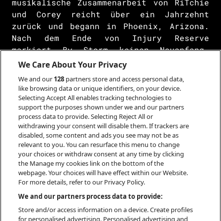
musikalische Zusammenarbeit von RiTchie
und Corey reicht über ein Jahrzehnt
zurück und begann in Phoenix, Arizona.
Nach dem Ende von Injury Reserve
markiert By Storm keinen Neuanfang,
sondern eine bewusste Weiterführung
We Care About Your Privacy
ihres künstlerischen Weges. „My Ghosts
We and our
128
partners store and access personal data,
Go Ghost“ steht dabei für einen
like browsing data or unique identifiers, on your device.
gereiften Blick nach vorn, ohne die
Selecting Accept All enables tracking technologies to
support the purposes shown under we and our partners
Vergangenheit auszublenden: ein Album
process data to provide. Selecting Reject All or
über Veränderung, Verantwortung und das
withdrawing your consent will disable them. If trackers are
Leben im Moment. Entstanden unter
disabled, some content and ads you see may not be as
starkem Einfluss von Live-Erfahrungen,
relevant to you. You can resurface this menu to change
your choices or withdraw consent at any time by clicking
verbindet die Platte emotionale
the Manage my cookies link on the bottom of the
Direktheit mit experimentellem Anspruch
webpage. Your choices will have effect within our Website.
– und positioniert By Storm als eines
For more details, refer to our Privacy Policy.
der spannendsten und eigenständigsten
We and our partners process data to provide:
Projekte im aktuellen Hip-Hop-Kontext.
Store and/or access information on a device. Create profiles
for personalised advertising. Personalised advertising and