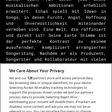
musikalischen Ambitionen erheblich
erweitert. Ethan spielt mit Ideen in
Songs, in denen Furcht, Angst, Hoffnung
und Unverwüstlichkeit miteinander
verwoben sind. Eine Welt, die raffiniert
und direkt ist! Seine zarte Stimme ist
der perfekte Kontrast zu seinem
ausufernden, kompliziert arrangierten
Songwriting. Nachdem er als Produzent,
Songwriter und Kollaborateur mit vielen
bekannten Namen wie David Byrne, FKA
We Care About Your Privacy
Twigs, Jockstrap, Vegyn und Black
Country sowie New Road
We and our
128
partners store and access personal data,
zusammengearbeitet hat, ist Flynn nun
like browsing data or unique identifiers, on your device.
Selecting Accept All enables tracking technologies to
bereit, die Hauptbühnen zu betreten.
support the purposes shown under we and our partners
process data to provide. Selecting Reject All or
Ethan P. Flynns kommendes Debütalbum
withdrawing your consent will disable them. If trackers are
„Abandon All Hope“ ist ein einzigartiges
disabled, some content and ads you see may not be as
Acht-Track-Album, dass die fesselnde
relevant to you. You can resurface this menu to change