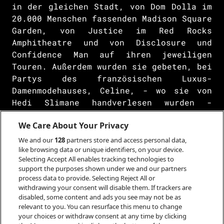
in der gleichen Stadt, von Dom Dolla im
20.000 Menschen fassenden Madison Square
Garden, von Justice im Red Rocks
Amphitheatre und von Disclosure und
Confidence Man auf ihren jeweiligen
Touren. Außerdem wurden sie gebeten, bei
Partys des französischen Luxus-
Damenmodehauses, Celine, - wo sie von
Hedi Slimane handverlesen wurden -
aufzulegen, zudem die Eröffnung des
We Care About Your Privacy
Louis Vuitton Stores „100 years in NYC“
in Manhattan (zusammen mit Mike D von
We and our
128
partners store and access personal data,
den Beastie Boys) zu beschallen und bei
like browsing data or unique identifiers, on your device.
Selecting Accept All enables tracking technologies to
der privaten Coachella Afterparty von
support the purposes shown under we and our partners
Charli xcx aufzulegen.
process data to provide. Selecting Reject All or
withdrawing your consent will disable them. If trackers are
Dieses Jahr haben sie ihr
disabled, some content and ads you see may not be as
halsbrecherisches Tempo beibehalten und
relevant to you. You can resurface this menu to change
your choices or withdraw consent at any time by clicking
den Sommer damit verbracht, Zelte,