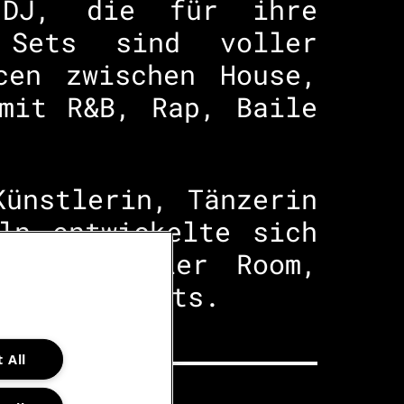
 DJ, die für ihre
 Sets sind voller
cen zwischen House,
mit R&B, Rap, Baile
ünstlerin, Tänzerin
ln entwickelte sich
exten: Boiler Room,
llroom Events.
 All