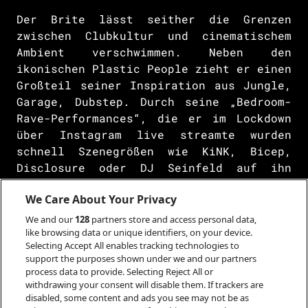
Der Brite lässt seither die Grenzen
zwischen Clubkultur und cinematischem
Ambient verschwimmen. Neben den
ikonischen Plastic People zieht er einen
Großteil seiner Inspiration aus Jungle,
Garage, Dubstep. Durch seine „Bedroom-
Rave-Performances“, die er im Lockdown
über Instagram live streamte wurden
schnell Szenegrößen wie KiNK, Bicep,
Disclosure oder DJ Seinfeld auf ihn
aufmerksam. Seine fulminanten Liveshows
We Care About Your Privacy
haben ihn von Coachella über Glastonbury
bis ins legendäre Londoner Fabric
We and our
128
partners store and access personal data,
like browsing data or unique identifiers, on your device.
geführt.
Selecting Accept All enables tracking technologies to
support the purposes shown under we and our partners
Elektronische Experimentierfreude trifft
process data to provide. Selecting Reject All or
auf eine Flut menschlicher Emotionen.
withdrawing your consent will disable them. If trackers are
Jasper Tygner zeigt, das Rave und
disabled, some content and ads you see may not be as