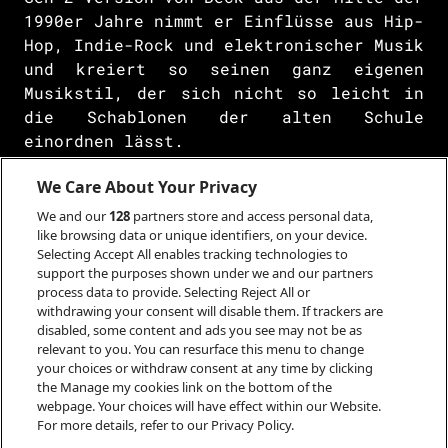
1990er Jahre nimmt er Einflüsse aus Hip-
Hop, Indie-Rock und elektronischer Musik
und kreiert so seinen ganz eigenen
Musikstil, der sich nicht so leicht in
die Schablonen der alten Schule
einordnen lässt.
Nachdem er viel Zeit auf andalusischen
We Care About Your Privacy
Raves und Festivals mit seinem
We and our
128
partners store and access personal data,
multikulturellen Freundeskreis verbracht
like browsing data or unique identifiers, on your device.
hatte, zog Moritz schließlich nach
Selecting Accept All enables tracking technologies to
support the purposes shown under we and our partners
Berlin. Er tauchte in die aufstrebende
process data to provide. Selecting Reject All or
Cloud-Rap- und Trap-Szene ein und
withdrawing your consent will disable them. If trackers are
freundete sich mit dem Rapper Longus
disabled, some content and ads you see may not be as
Mongus von BHZ an. Sie nahmen zusammen
relevant to you. You can resurface this menu to change
your choices or withdraw consent at any time by clicking
einen Track auf, "Issues", der von
the Manage my cookies link on the bottom of the
Hörer*innen, Playlist-Kurator*innen und
webpage. Your choices will have effect within our Website.
Algorithmen gleichermaßen geliebt wurde.
For more details, refer to our Privacy Policy.
Moritz wechselte bald ausschließlich zu