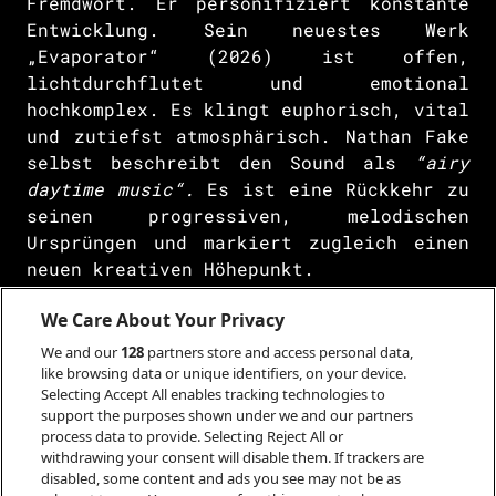
Fremdwort. Er personifiziert konstante
Entwicklung. Sein neuestes Werk
„Evaporator“ (2026) ist offen,
lichtdurchflutet und emotional
hochkomplex. Es klingt euphorisch, vital
und zutiefst atmosphärisch. Nathan Fake
selbst beschreibt den Sound als
“airy
daytime music“.
Es ist eine Rückkehr zu
seinen progressiven, melodischen
Ursprüngen und markiert zugleich einen
neuen kreativen Höhepunkt.
Nathan Fake folgt keinen Trends, seine
We Care About Your Privacy
Musik besitzt eine heute immer seltener
We and our
128
partners store and access personal data,
werdende Glaubwürdigkeit, die sich durch
like browsing data or unique identifiers, on your device.
Konstanz und weitreichende Inspiration
Selecting Accept All enables tracking technologies to
support the purposes shown under we and our partners
auszeichnet. Seine Werke beeinflussen
process data to provide. Selecting Reject All or
Künstler aller Spielarten der
withdrawing your consent will disable them. If trackers are
elektronischen Musik von Ambient über
disabled, some content and ads you see may not be as