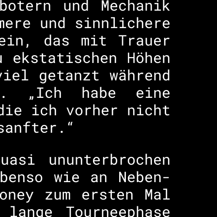
botern und Mechanik
mere und sinnlichere
ein, das mit Trauer
u ekstatischen Höhen
viel getanzt während
n. „Ich habe eine
die ich vorher nicht
sanfter.“
uasi ununterbrochen
benso wie an Neben-
oney zum ersten Mal
 lange Tourneephase