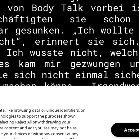
g von Body Talk vorbei i
chäftigten sie scho
ar gesunken. „Ich wollte
cht“, erinnert sie sich
. Ich wusste nicht, welch
es kam mir gezwungen u
ie sich nicht einmal sich
 machen könne. „Irgendwa
der mehr schreiben. Mein 
 hängen“, gesteht sie lac
a, like browsing data or unique identifiers, on
echnologies to support the purposes shown
lecting Reject All or withdrawing your
some content and ads you see may not be as
Accept
ge your choices or withdraw consent at any