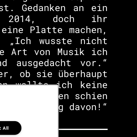
st. Gedanken an ein
n 2014, doch ihr
 eine Platte machen,
. „Ich wusste nicht
e Art von Musik ich
nd ausgedacht vor.“
er, ob sie überhaupt
nn wollte ich keine
eigenes Leben schien
hend. „Genug davon!“
 All