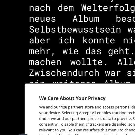
nach dem Welterfol
neues Album bes
Selbstbewusstsein w
aber ich konnte ni
mehr, wie das geht
machen wollte. All
Zwischendurch war s
ein weiteres Album
traurigen Liebeslie
We Care About Your Privacy
mir aus dem Hals zu
We and our
128
partners store and access personal dat
your device. Selecting Accept All enables tracking t
under we and our partners process data to provide. Se
consent will disable them. If trackers are disabled, 
relevant to you. You can resurface this menu to chan