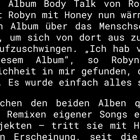
s Album Body Talk von Ro
t Robyn mit Honey nun wär
n Album über das Menschs
, um sich von dort aus z
ufzuschwingen. „Ich hab 
esem Album“, so Roby
ichheit in mir gefunden, 
. Es wurde einfach alles 
chen den beiden Alben q
n Remixen eigener Songs e
ojekten – tritt sie mit H
n Erscheinung, seit die