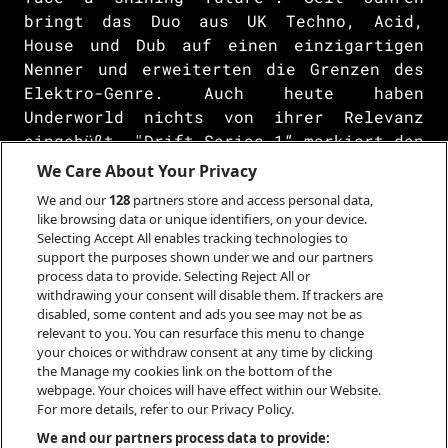
bringt das Duo aus UK Techno, Acid,
House und Dub auf einen einzigartigen
Nenner und erweiterten die Grenzen des
Elektro-Genre. Auch heute haben
Underworld nichts von ihrer Relevanz
eingebüßt. "Drift Series 1“ markiert den
Abschluss ihrer ambitionierten 52-
We Care About Your Privacy
wöchigen DRIFT-Serie. Während dieser
We and our
128
partners store and access personal data,
Zeit werden jeden Donnerstag Musik-,
like browsing data or unique identifiers, on your device.
Film- und Textstücke veröffentlicht, als
Selecting Accept All enables tracking technologies to
support the purposes shown under we and our partners
Teil des laufenden, sehr öffentlichen
process data to provide. Selecting Reject All or
Aufnahmeprozesses der Band; ein
withdrawing your consent will disable them. If trackers are
einzigartiger und visionärer Raum, den
disabled, some content and ads you see may not be as
Smith und Hyde für sich selbst
relevant to you. You can resurface this menu to change
your choices or withdraw consent at any time by clicking
geschaffen haben. Bis zum Ende der
the Manage my cookies link on the bottom of the
DRIFT-Serie wird Underworld in seiner
webpage. Your choices will have effect within our Website.
einjährigen Laufzeit mehr neue Musik und
For more details, refer to our Privacy Policy.
Filme veröffentlichen als in den letzten
We and our partners process data to provide: